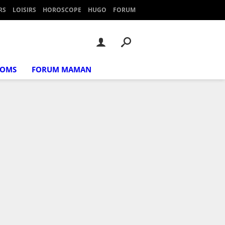
RS
LOISIRS
HOROSCOPE
HUGO
FORUM
NOMS
FORUM MAMAN