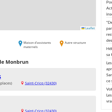
Pou
Act
ins
"De
Leaflet
par
res
des
Maison d'assistants
Autre structure
maternels
Hél
sa 
 de Monbrun
Les
apr
Sar
S
ce 
places)
Saint-Cricq (32430)
Vot
Les
vra
Saint-Cricq (32430)