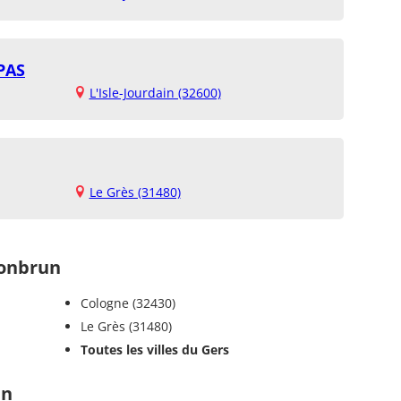
PAS
L'Isle-Jourdain (32600)
Le Grès (31480)
onbrun
Cologne (32430)
Le Grès (31480)
Toutes les villes du Gers
un