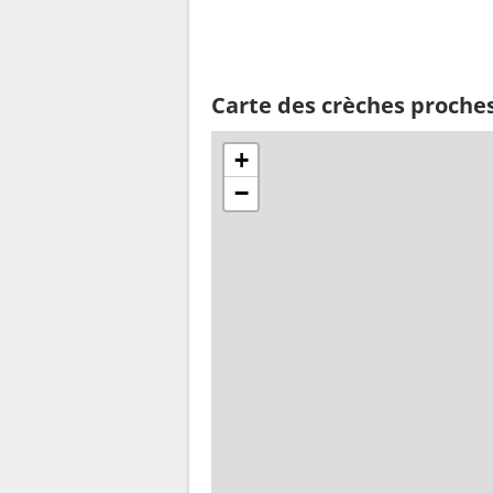
Carte des crèches proch
+
−