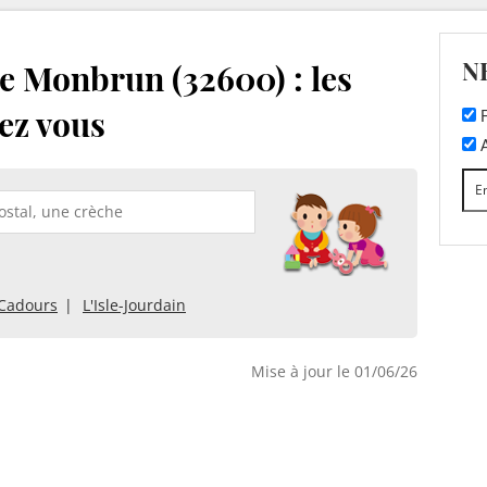
N
e Monbrun (32600) : les
ez vous
F
A
Cadours
L'Isle-Jourdain
Mise à jour le 01/06/26