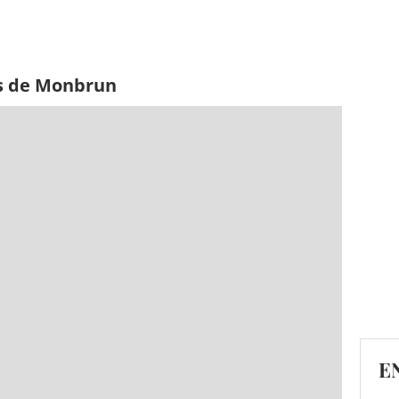
es de Monbrun
E