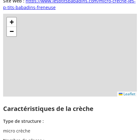
Site Web :
https://www.lesptitsbabadins.com/micro-creche-les-
p-tits-babadins-freneuse
+
−
Leaflet
Caractéristiques de la crèche
Type de structure :
micro crèche