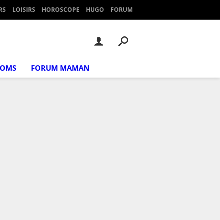
RS
LOISIRS
HOROSCOPE
HUGO
FORUM
NOMS
FORUM MAMAN