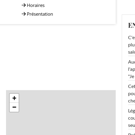
Horaires
Présentation
E
C'e
plu
sal
Au
l'a
"Je
Cet
pou
+
che
−
Lég
cou
seu