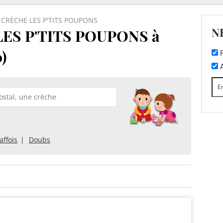
CRÈCHE LES P'TITS POUPONS
N
ES P'TITS POUPONS à
)
F
A
affois
Doubs