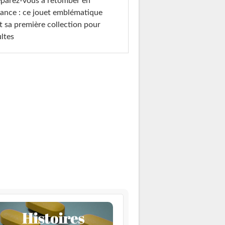
parez-vous à retomber en
ance : ce jouet emblématique
t sa première collection pour
ltes