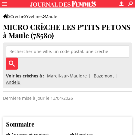
Crèche
Yvelines
Maule
MICRO CRÈCHE LES P'TITS PETONS
MICRO CRÈCHE LES P'TITS PETONS
à Maule (78580)
Voir les crèches à :
Mareil-sur-Mauldre
Bazemont
Andelu
Dernière mise à jour le 13/04/2026
Sommaire
Adresse et contact
Horaires