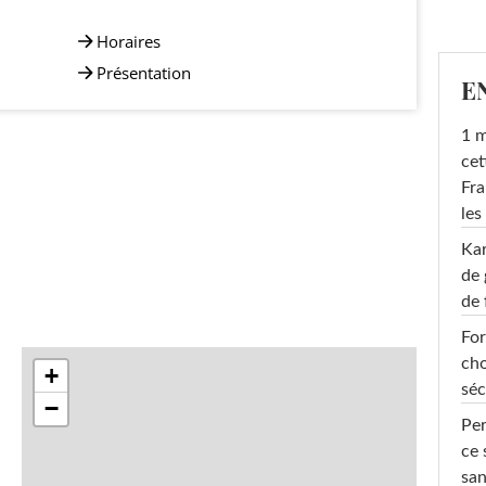
Horaires
Présentation
E
1 m
cet
Fra
les
Ka
de 
de 
For
cho
+
séc
−
Per
ce 
san