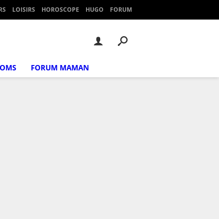
RS
LOISIRS
HOROSCOPE
HUGO
FORUM
NOMS
FORUM MAMAN