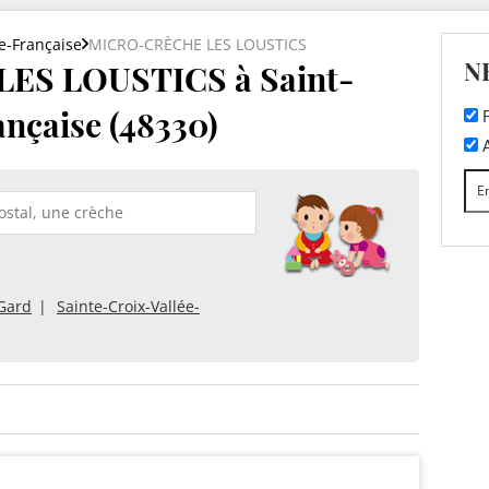
ée-Française
MICRO-CRÈCHE LES LOUSTICS
N
S LOUSTICS à Saint-
ançaise (48330)
F
A
-Gard
Sainte-Croix-Vallée-