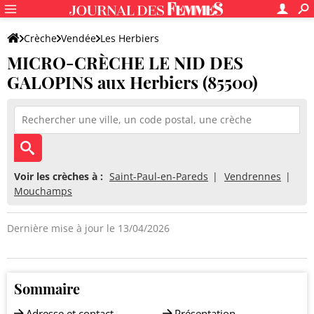
Crèche
Vendée
Les Herbiers
MICRO-CRÈCHE LE NID DES
MICRO-CRÈCHE LE NID DES GALOPINS
GALOPINS aux Herbiers (85500)
Voir les crèches à :
Saint-Paul-en-Pareds
Vendrennes
Mouchamps
Dernière mise à jour le 13/04/2026
Sommaire
Adresse et contact
Présentation