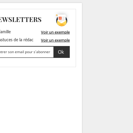
EWSLETTERS
Voir un exemple
amille
Voir un exemple
stuces de la rédac