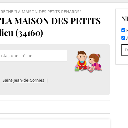
RÈCHE "LA MAISON DES PETITS RENARDS"
N
LA MAISON DES PETITS
ieu (34160)
F
A
Saint-Jean-de-Cornies