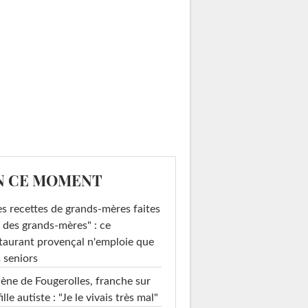
N CE MOMENT
s recettes de grands-mères faites
 des grands-mères" : ce
taurant provençal n'emploie que
 seniors
ène de Fougerolles, franche sur
fille autiste : "Je le vivais très mal"