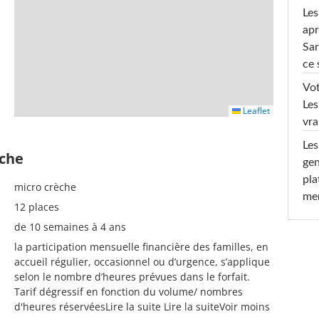
Les
apr
Sar
ce 
Vot
Les
Leaflet
vra
Les
èche
gen
pla
micro crèche
men
12 places
de 10 semaines à 4 ans
la participation mensuelle financière des familles, en
accueil régulier, occasionnel ou d’urgence, s’applique
selon le nombre d’heures prévues dans le forfait.
Tarif dégressif en fonction du volume/ nombres
d'heures réservéesLire la suite Lire la suiteVoir moins