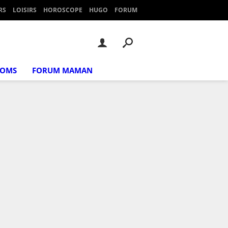
RS
LOISIRS
HOROSCOPE
HUGO
FORUM
NOMS
FORUM MAMAN