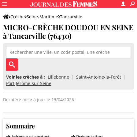
Crèche
Seine-Maritime
Tancarville
MICRO-CRÈCHE DOUDOU EN SEINE
MICRO-CRÈCHE DOUDOU EN SEINE
à Tancarville (76430)
Voir les crèches à :
Lillebonne
Saint-Antoine-la-Forêt
Port-Jérôme-sur-Seine
Dernière mise à jour le 13/04/2026
Sommaire
Adresse et contact
Présentation