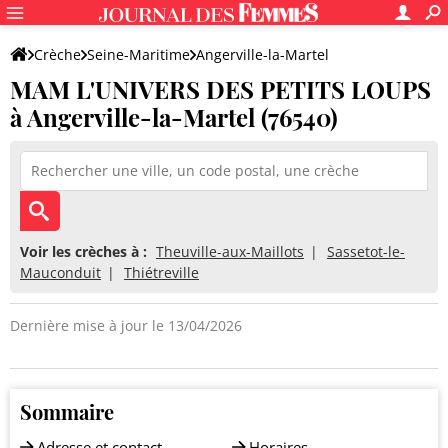
Crèche
Seine-Maritime
Angerville-la-Martel
MAM L'UNIVERS DES PETITS LOUPS
MAM L'UNIVERS DES PETITS LOUPS
à Angerville-la-Martel (76540)
Voir les crèches à :
Theuville-aux-Maillots
Sassetot-le-
Mauconduit
Thiétreville
Dernière mise à jour le 13/04/2026
Sommaire
Adresse et contact
Horaires