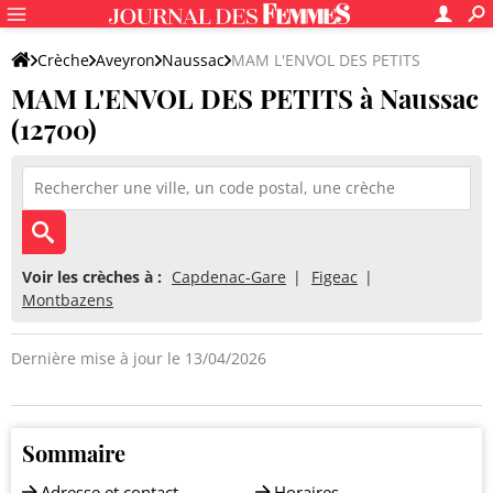
Crèche
Aveyron
Naussac
MAM L'ENVOL DES PETITS
MAM L'ENVOL DES PETITS à Naussac
(12700)
Voir les crèches à :
Capdenac-Gare
Figeac
Montbazens
Dernière mise à jour le 13/04/2026
Sommaire
Adresse et contact
Horaires