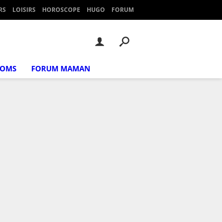
RS
LOISIRS
HOROSCOPE
HUGO
FORUM
NOMS
FORUM MAMAN