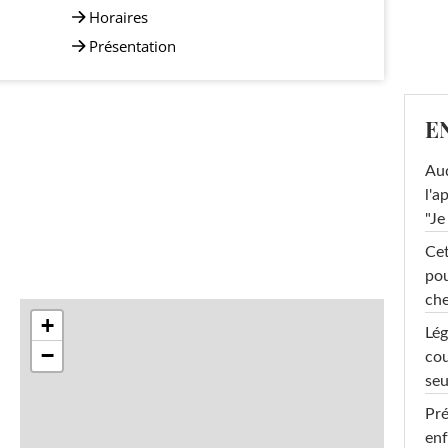
Horaires
Présentation
E
Au
l'a
"Je
Cet
pou
che
+
Lég
−
cou
seu
Pré
enf