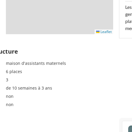
Les
gen
pla
men
Leaflet
ructure
maison d'assistants maternels
6 places
3
de 10 semaines à 3 ans
non
non