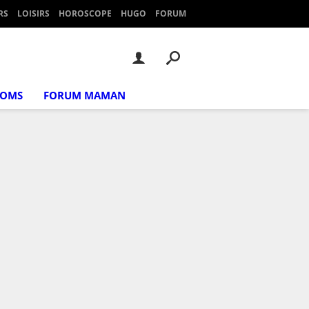
RS
LOISIRS
HOROSCOPE
HUGO
FORUM
NOMS
FORUM MAMAN