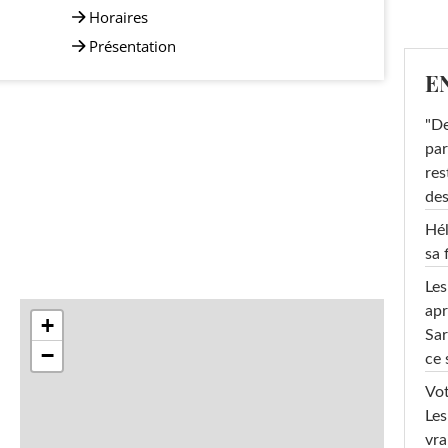
Horaires
Présentation
E
"De
par
res
des
Hél
sa 
Les
apr
+
Sar
−
ce 
Vot
Les
vra