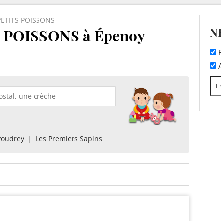
ETITS POISSONS
N
 POISSONS à Épenoy
F
A
voudrey
Les Premiers Sapins