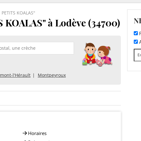
 PETITS KOALAS"
N
KOALAS" à Lodève (34700)
F
A
rmont-l'Hérault
Montpeyroux
Horaires