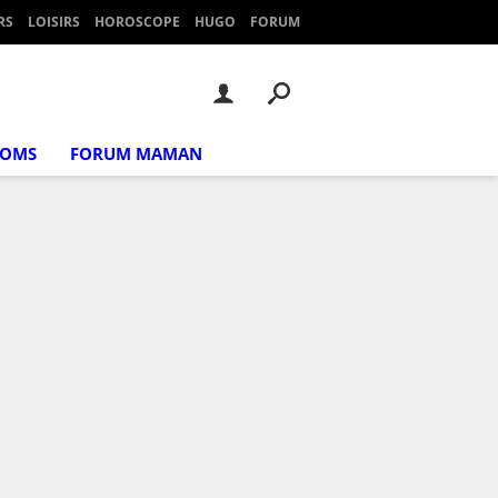
RS
LOISIRS
HOROSCOPE
HUGO
FORUM
NOMS
FORUM MAMAN