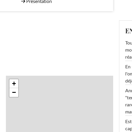
Présentation
E
Tou
mob
réa
En 
l'o
déj
+
Ann
−
"te
rar
ma
Est
cap