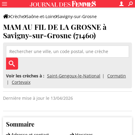
Crèche
Saône-et-Loire
Savigny-sur-Grosne
MAM AU FIL DE LA GROSNE à
MAM AU FIL DE LA GROSNE
Savigny-sur-Grosne (71460)
Voir les crèches à :
Saint-Gengoux-le-National
Cormatin
Cortevaix
Dernière mise à jour le 13/04/2026
Sommaire
Adresse et contact
Horaires