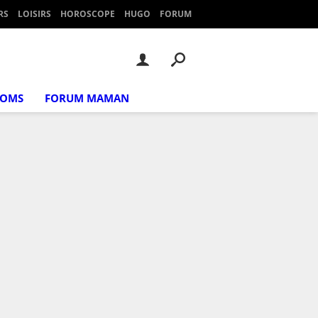
RS
LOISIRS
HOROSCOPE
HUGO
FORUM
NOMS
FORUM MAMAN