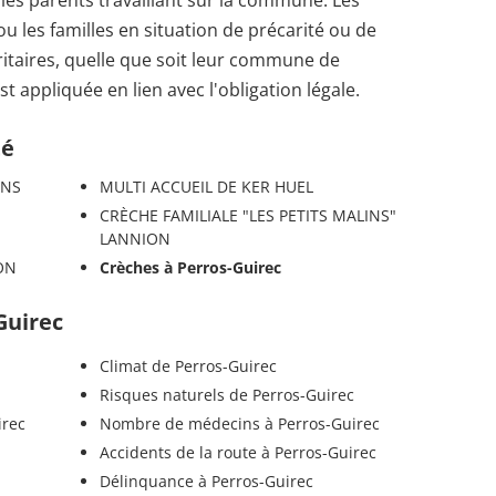
 les parents travaillant sur la commune. Les
u les familles en situation de précarité ou de
ritaires, quelle que soit leur commune de
st appliquée en lien avec l'obligation légale.
té
ONS
MULTI ACCUEIL DE KER HUEL
CRÈCHE FAMILIALE "LES PETITS MALINS"
LANNION
ON
Crèches à Perros-Guirec
Guirec
Climat de Perros-Guirec
Risques naturels de Perros-Guirec
irec
Nombre de médecins à Perros-Guirec
Accidents de la route à Perros-Guirec
Délinquance à Perros-Guirec