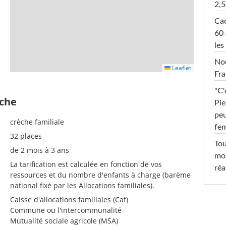
2,5
Cac
60 
les
Nou
Leaflet
Fra
"C'
èche
Pie
peu
crèche familiale
fe
32 places
Tou
de 2 mois à 3 ans
mob
La tarification est calculée en fonction de vos
réa
ressources et du nombre d'enfants à charge (barème
national fixé par les Allocations familiales).
Caisse d'allocations familiales (Caf)
Commune ou l'intercommunalité
Mutualité sociale agricole (MSA)