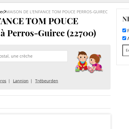
rec
MAISON DE L'ENFANCE TOM POUCE PERROS-GUIREC
N
FANCE TOM POUCE
Perros-Guirec (22700)
F
A
rros
Lannion
Trébeurden