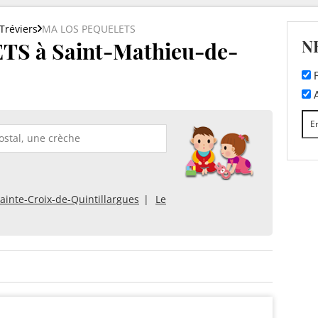
Tréviers
MA LOS PEQUELETS
N
S à Saint-Mathieu-de-
F
A
ainte-Croix-de-Quintillargues
Le