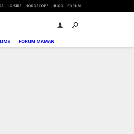
RS
LOISIRS
HOROSCOPE
HUGO
FORUM
NOMS
FORUM MAMAN