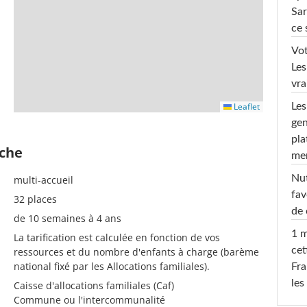
Sar
ce 
Vot
Les
vra
Leaflet
Les
gen
pla
èche
men
Nut
multi-accueil
fav
32 places
de 
de 10 semaines à 4 ans
1 m
La tarification est calculée en fonction de vos
cet
ressources et du nombre d'enfants à charge (barème
national fixé par les Allocations familiales).
Fra
les
Caisse d'allocations familiales (Caf)
Commune ou l'intercommunalité