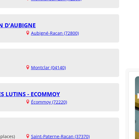
N D'AUBIGNE
Aubigné-Racan (72800)
Montclar (04140)
ES LUTINS - ECOMMOY
Écommoy (72220)
places)
Saint-Paterne-Racan (37370)