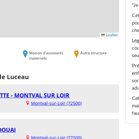
"Je
Cet
pou
che
Leaflet
Lég
cou
Maison d'assistants
Autre structure
seu
maternels
Pré
enf
 de Luceau
sor
adu
TTE - MONTVAL SUR LOIR
Cet
Montval-sur-Loir (72500)
mai
fau
DOUAI
Montval-sur-Loir (72500)