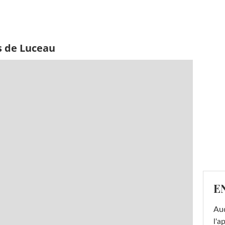
s de Luceau
E
Au
l'a