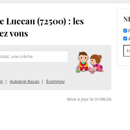
N
 Luceau (72500) : les
ez vous
F
A
ir
Aubigné-Racan
Écommoy
Mise à jour le 01/06/26