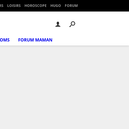
RS
LOISIRS
HOROSCOPE
HUGO
FORUM
NOMS
FORUM MAMAN