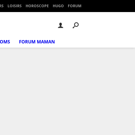
RS
LOISIRS
HOROSCOPE
HUGO
FORUM
NOMS
FORUM MAMAN