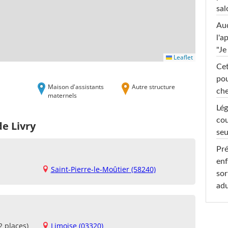
sal
Au
l'a
"Je
Leaflet
Cet
pou
Maison d'assistants
Autre structure
che
maternels
Lég
cou
de Livry
seu
Pré
enf
Saint-Pierre-le-Moûtier (58240)
sor
adu
2 places)
Limoise (03320)