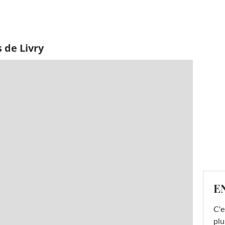
 de Livry
E
C'e
plu