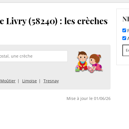
N
 Livry (58240) : les crèches
F
A
e-Moûtier
Limoise
Tresnay
Mise à jour le 01/06/26