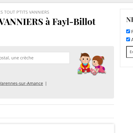
ES TOUT P'TITS VANNIERS
N
VANNIERS à Fayl-Billot
F
A
Varennes-sur-Amance