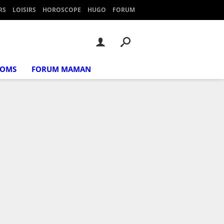
RS
LOISIRS
HOROSCOPE
HUGO
FORUM
NOMS
FORUM MAMAN