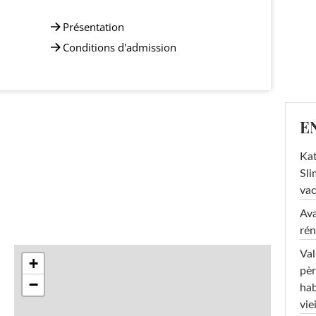
Présentation
Conditions d'admission
E
Kat
Sli
va
Ava
rén
Val
+
pèr
−
hab
viei