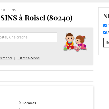
 POUSSINS
N
INS à Roisel (80240)
F
A
ermand
Estrées-Mons
Horaires