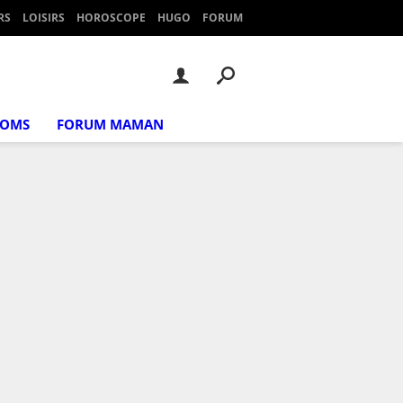
RS
LOISIRS
HOROSCOPE
HUGO
FORUM
NOMS
FORUM MAMAN