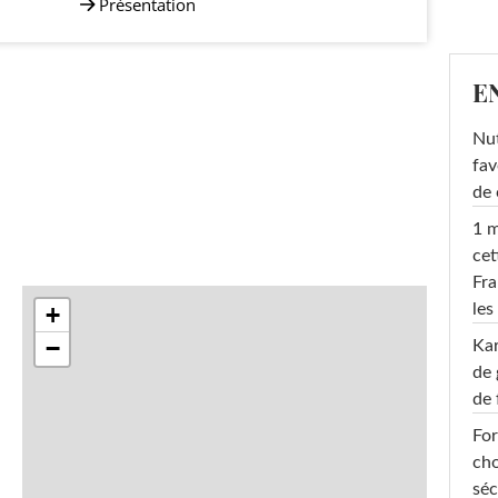
Présentation
E
Nut
fav
de 
1 m
cet
Fra
les
+
−
Ka
de 
de 
For
cho
séc