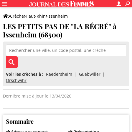
Crèche
Haut-Rhin
Issenheim
LES PETITS PAS DE "LA RÉCRÉ" à
LES PETITS PAS DE "LA RÉCRÉ"
Issenheim (68500)
Voir les crèches à :
Raedersheim
Guebwiller
Orschwihr
Dernière mise à jour le 13/04/2026
Sommaire
Adresse et contact
Présentation