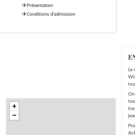
Présentation
Conditions d'admission
E
Le 
Win
tou
On 
tou
+
ina
−
jea
Pou
Act