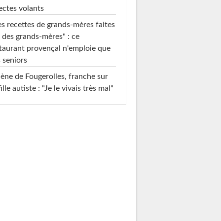
ectes volants
s recettes de grands-mères faites
 des grands-mères" : ce
taurant provençal n'emploie que
 seniors
ène de Fougerolles, franche sur
fille autiste : "Je le vivais très mal"