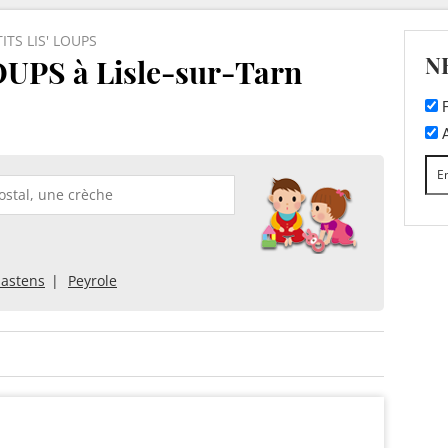
TITS LIS' LOUPS
N
OUPS à Lisle-sur-Tarn
F
A
astens
Peyrole