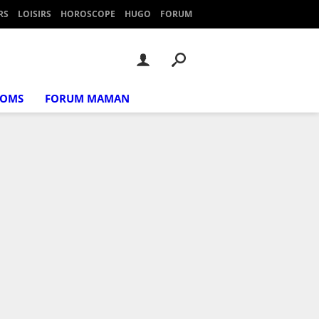
RS
LOISIRS
HOROSCOPE
HUGO
FORUM
NOMS
FORUM MAMAN