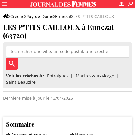
Crèche
Puy-de-Dôme
Ennezat
LES P'TITS CAILLOUX
LES P'TITS CAILLOUX à Ennezat
(63720)
Voir les crèches à :
Entraigues
Martres-sur-Morge
Saint-Beauzire
Dernière mise à jour le 13/04/2026
Sommaire
Adresse et contact
Horaires