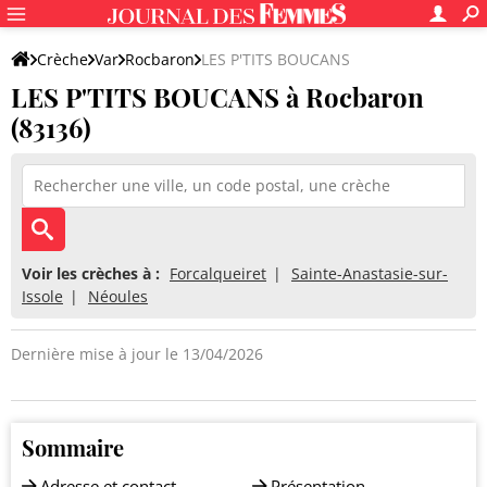
Crèche
Var
Rocbaron
LES P'TITS BOUCANS
LES P'TITS BOUCANS à Rocbaron
(83136)
Voir les crèches à :
Forcalqueiret
Sainte-Anastasie-sur-
Issole
Néoules
Dernière mise à jour le 13/04/2026
Sommaire
Adresse et contact
Présentation