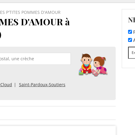
LES P'TITES POMMES D'AMOUR
N
MMES D'AMOUR à
)
F
A
-Cloud
Saint-Pardoux-Soutiers