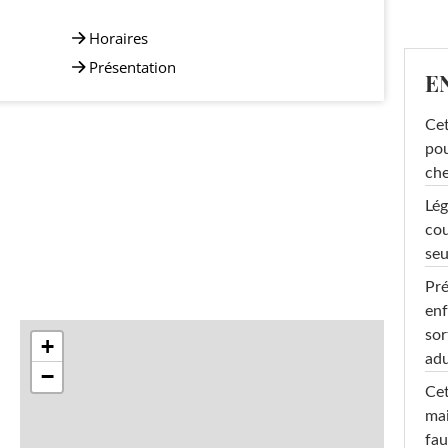
Horaires
Présentation
E
Cet
pou
che
Lég
cou
seu
Pré
enf
sor
+
adu
−
Cet
mai
fau