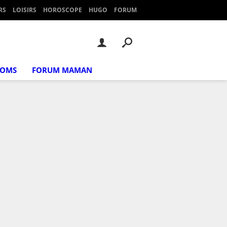
RS
LOISIRS
HOROSCOPE
HUGO
FORUM
NOMS
FORUM MAMAN