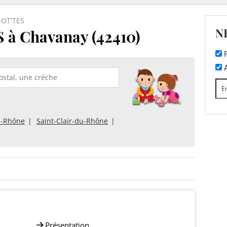
OT'TES
N
à Chavanay (42410)
F
A
u-Rhône
Saint-Clair-du-Rhône
Présentation