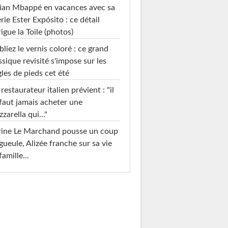
ian Mbappé en vacances avec sa
rie Ester Expósito : ce détail
rigue la Toile (photos)
liez le vernis coloré : ce grand
ssique revisité s'impose sur les
les de pieds cet été
restaurateur italien prévient : "il
faut jamais acheter une
zarella qui..."
rine Le Marchand pousse un coup
gueule, Alizée franche sur sa vie
famille...