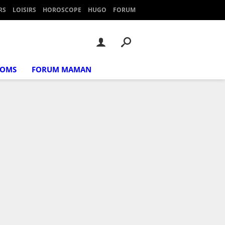
RS
LOISIRS
HOROSCOPE
HUGO
FORUM
NOMS
FORUM MAMAN