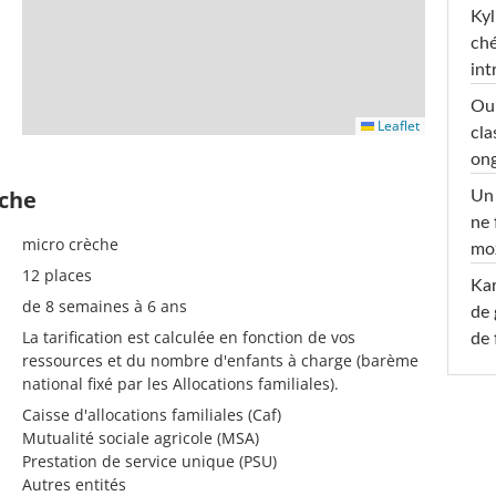
Kyl
ché
int
Oub
Leaflet
cla
ong
èche
Un 
ne 
micro crèche
moz
12 places
Ka
de 8 semaines à 6 ans
de 
La tarification est calculée en fonction de vos
de 
ressources et du nombre d'enfants à charge (barème
national fixé par les Allocations familiales).
Caisse d'allocations familiales (Caf)
Mutualité sociale agricole (MSA)
Prestation de service unique (PSU)
Autres entités