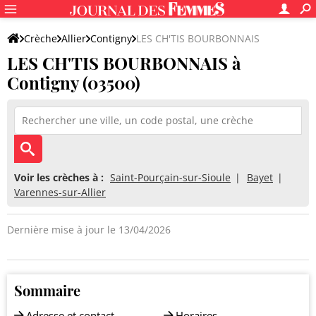
Crèche
Allier
Contigny
LES CH'TIS BOURBONNAIS
LES CH'TIS BOURBONNAIS à
Contigny (03500)
Voir les crèches à :
Saint-Pourçain-sur-Sioule
Bayet
Varennes-sur-Allier
Dernière mise à jour le 13/04/2026
Sommaire
Adresse et contact
Horaires