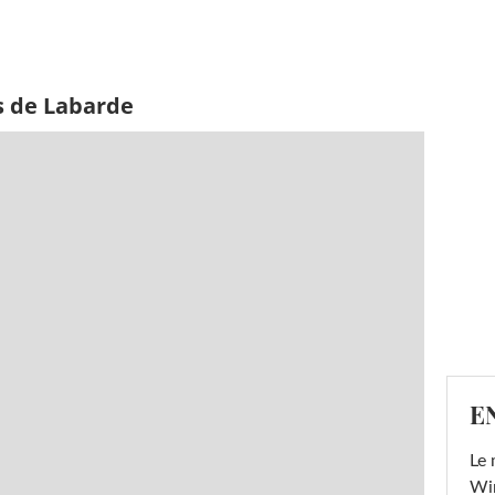
s de Labarde
E
Le 
Win