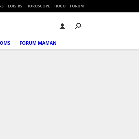
RS
LOISIRS
HOROSCOPE
HUGO
FORUM
NOMS
FORUM MAMAN