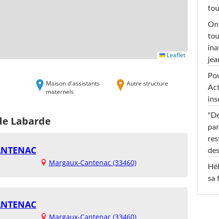
tou
On 
tou
ina
Leaflet
jea
Pou
Maison d'assistants
Autre structure
Act
maternels
ins
"De
 de Labarde
par
res
CANTENAC
des
Margaux-Cantenac (33460)
Hél
sa 
CANTENAC
Margaux-Cantenac (33460)