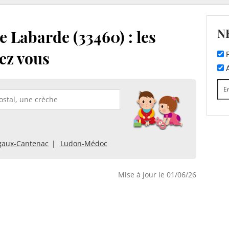
N
 Labarde (33460) : les
ez vous
F
A
aux-Cantenac
Ludon-Médoc
Mise à jour le 01/06/26