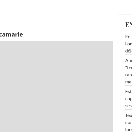
E
icamarie
En 
l'o
déj
Ann
"te
rar
ma
Est
cap
ses
Jeu
con
lor