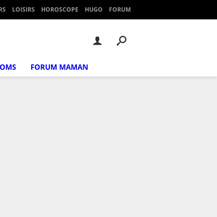
RS
LOISIRS
HOROSCOPE
HUGO
FORUM
NOMS
FORUM MAMAN