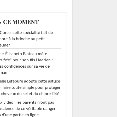
N CE MOMENT
Corse, cette spécialité fait de
mbre à la brioche au petit
euner
e-Élisabeth Blateau mère
rrifiée" pour son fils Hadrien :
es confidences sur sa vie de
man
elle Lefébure adopte cette astuce
illaire toute simple pour protéger
 cheveux du sel et du chlore l'été
x vidéo : les parents n'ont pas
science de ce véritable danger
s d'une partie en ligne