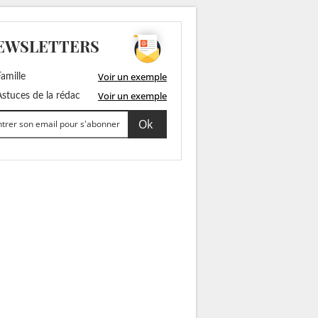
EWSLETTERS
Voir un exemple
amille
Voir un exemple
stuces de la rédac