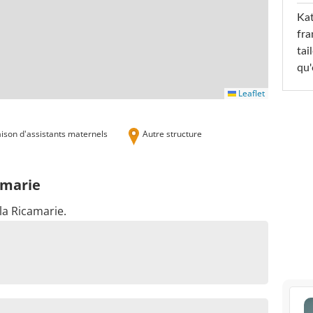
Kat
fra
tai
qu'
Leaflet
ison d'assistants maternels
Autre structure
amarie
la Ricamarie.