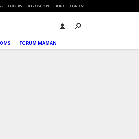
RS
LOISIRS
HOROSCOPE
HUGO
FORUM
NOMS
FORUM MAMAN