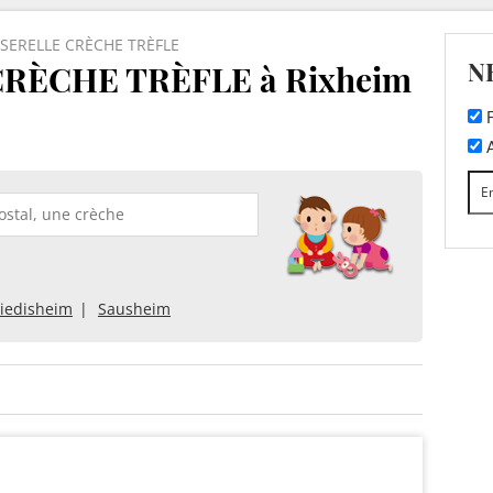
SSERELLE CRÈCHE TRÈFLE
N
RÈCHE TRÈFLE à Rixheim
F
A
iedisheim
Sausheim