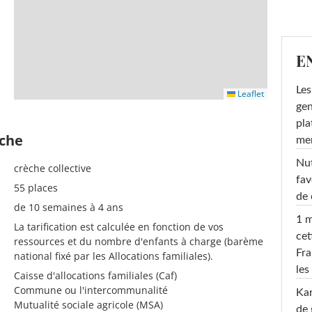
E
Les
Leaflet
gen
pla
èche
men
Nut
crèche collective
fav
55 places
de 
de 10 semaines à 4 ans
1 m
La tarification est calculée en fonction de vos
cet
ressources et du nombre d'enfants à charge (barème
Fra
national fixé par les Allocations familiales).
les
Caisse d'allocations familiales (Caf)
Commune ou l'intercommunalité
Ka
Mutualité sociale agricole (MSA)
de 