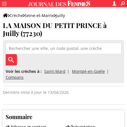
Crèche
Seine-et-Marne
Juilly
LA MAISON DU PETIT PRINCE à
LA MAISON DU PETIT PRINCE
Juilly (77230)
Voir les crèches à :
Saint-Mard
Montgé-en-Goële
Compans
Dernière mise à jour le 13/04/2026
Sommaire
Adresse et contact
Présentation