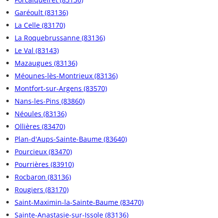
Garéoult (83136)
La Celle (83170)
La Roquebrussanne (83136)
Le Val (83143)
Mazaugues (83136)
Méounes-lès-Montrieux (83136)
Montfort-sur-Argens (83570)
Nans-les-Pins (83860)
Néoules (83136)
Ollières (83470)
Plan-d'Aups-Sainte-Baume (83640)
Pourcieux (83470)
Pourrières (83910)
Rocbaron (83136)
Rougiers (83170)
Saint-Maximin-la-Sainte-Baume (83470)
Sainte-Anastasie-sur-Issole (83136)