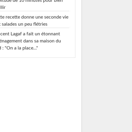
itude de 10 minutes pour bien
llir
te recette donne une seconde vie
 salades un peu flétries
cent Lagaf a fait un étonnant
énagement dans sa maison du
 : "On a la place..."