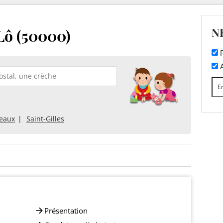
N
Lô (50000)
F
A
eaux
Saint-Gilles
Présentation