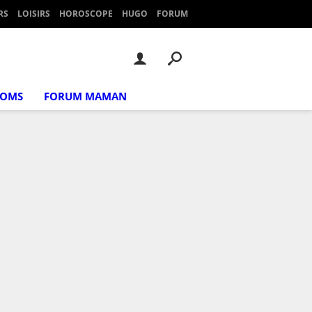
RS
LOISIRS
HOROSCOPE
HUGO
FORUM
NOMS
FORUM MAMAN