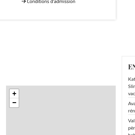
Conditions d'admission
E
Kat
Sli
+
va
−
Ava
rén
Val
pèr