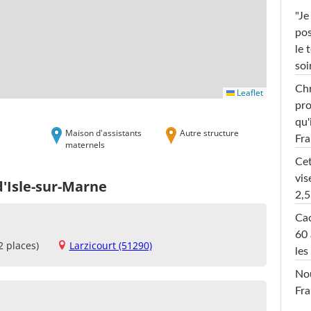
"Je
pos
le 
soi
Chr
Leaflet
pro
qu'
Maison d'assistants
Autre structure
Fr
maternels
Cet
vis
d'Isle-sur-Marne
2,5
Cac
60 
2 places)
Larzicourt (51290)
les
Nou
Fra