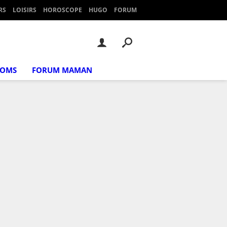
RS
LOISIRS
HOROSCOPE
HUGO
FORUM
NOMS
FORUM MAMAN