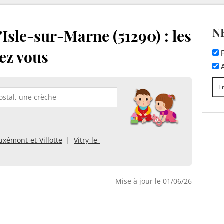
N
Isle-sur-Marne (51290) : les
ez vous
F
A
uxémont-et-Villotte
Vitry-le-
Mise à jour le 01/06/26