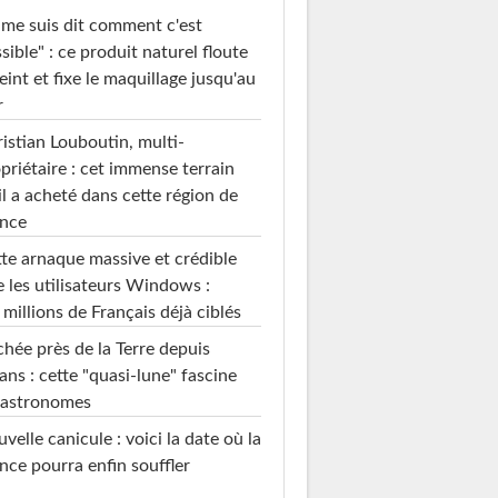
 me suis dit comment c'est
sible" : ce produit naturel floute
teint et fixe le maquillage jusqu'au
r
istian Louboutin, multi-
priétaire : cet immense terrain
il a acheté dans cette région de
ance
te arnaque massive et crédible
e les utilisateurs Windows :
 millions de Français déjà ciblés
hée près de la Terre depuis
ans : cette "quasi-lune" fascine
 astronomes
velle canicule : voici la date où la
nce pourra enfin souffler