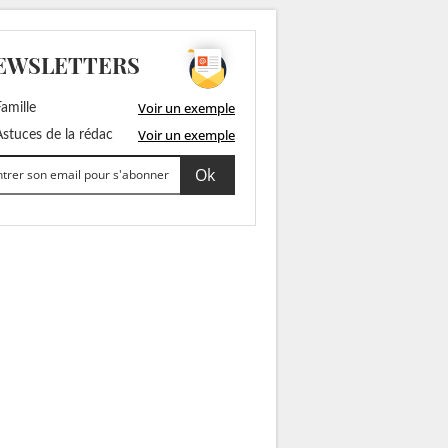
EWSLETTERS
Voir un exemple
amille
Voir un exemple
stuces de la rédac