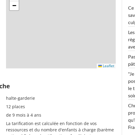
−
Ce 
sav
cul
Les
règ
ave
Pas
pât
Leaflet
"Je
pos
èche
le 
soi
halte-garderie
Chr
12 places
pro
de 9 mois à 4 ans
qu'
La tarification est calculée en fonction de vos
Fr
ressources et du nombre d'enfants à charge (barème