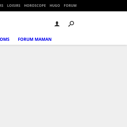
RS
LOISIRS
HOROSCOPE
HUGO
FORUM
NOMS
FORUM MAMAN