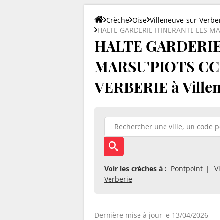
Crèche
Oise
Villeneuve-sur-Verbe
HALTE GARDERIE ITINERANTE LES MA
HALTE GARDERIE
MARSU'PIOTS CC
VERBERIE à Villen
Voir les crèches à :
Pontpoint
V
Verberie
Dernière mise à jour le 13/04/2026