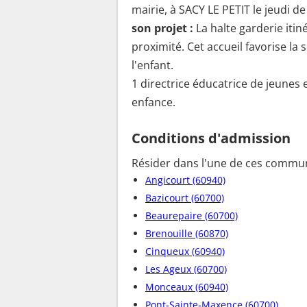
mairie, à SACY LE PETIT le jeudi de
son projet :
La halte garderie iti
proximité. Cet accueil favorise l
l'enfant.
1 directrice éducatrice de jeunes e
enfance.
Conditions d'admission
Résider dans l'une de ces commun
Angicourt (60940)
Bazicourt (60700)
Beaurepaire (60700)
Brenouille (60870)
Cinqueux (60940)
Les Ageux (60700)
Monceaux (60940)
Pont-Sainte-Maxence (60700)