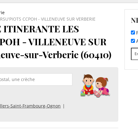
rie
N
RSU'PIOTS CCPOH - VILLENEUVE SUR VERBERIE
 ITINERANTE LES
F
POH - VILLENEUVE SUR
A
euve-sur-Verberie (60410)
illers-Saint-Frambourg-Ognon