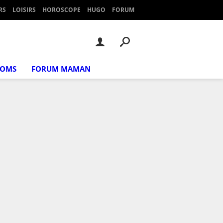
RS
LOISIRS
HOROSCOPE
HUGO
FORUM
NOMS
FORUM MAMAN