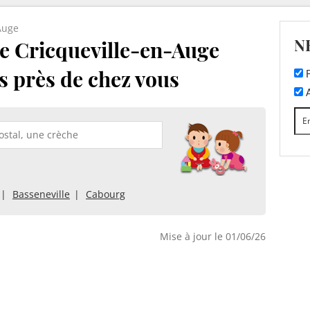
Auge
N
e Cricqueville-en-Auge
es près de chez vous
F
A
Basseneville
Cabourg
Mise à jour le 01/06/26