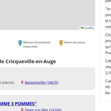
pât
"Je
pos
le 
soi
Leaflet
Chr
pro
Maison d'assistants
Autre structure
maternels
qu'
Fr
de Cricqueville-en-Auge
Cet
vis
2,5
Cac
6 places)
Basseneville (14670)
60 
les
OMME 3 POMMES"
Dives-sur-Mer (14160)