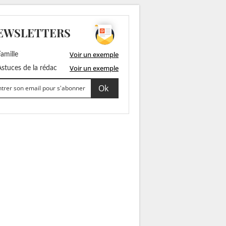
EWSLETTERS
Voir un exemple
amille
Voir un exemple
stuces de la rédac