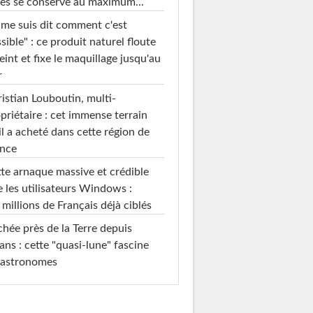
es se conserve au maximum...
 me suis dit comment c'est
sible" : ce produit naturel floute
teint et fixe le maquillage jusqu'au
r
istian Louboutin, multi-
priétaire : cet immense terrain
il a acheté dans cette région de
ance
te arnaque massive et crédible
e les utilisateurs Windows :
 millions de Français déjà ciblés
hée près de la Terre depuis
ans : cette "quasi-lune" fascine
 astronomes