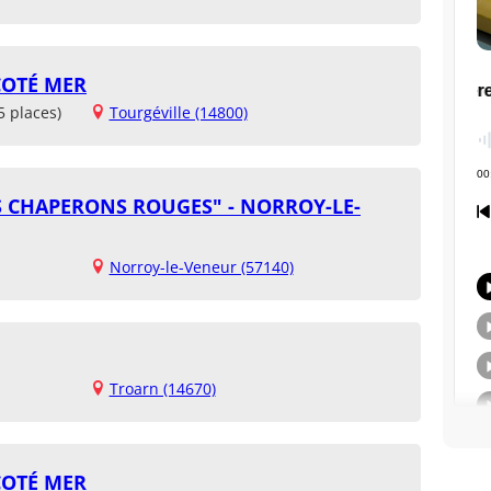
COTÉ MER
5 places)
Tourgéville (14800)
TS CHAPERONS ROUGES" - NORROY-LE-
Norroy-le-Veneur (57140)
Troarn (14670)
COTÉ MER