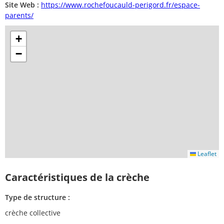
Site Web :
https://www.rochefoucauld-perigord.fr/espace-
parents/
+
−
Leaflet
Caractéristiques de la crèche
Type de structure :
crèche collective