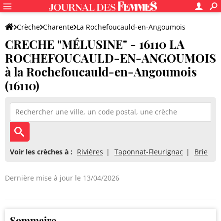
Crèche
Charente
La Rochefoucauld-en-Angoumois
CRECHE "MÉLUSINE" - 16110 LA
CRECHE "MÉLUSINE" - 16110 LA ROCHEFOUCAULD-EN-ANGOUM
ROCHEFOUCAULD-EN-ANGOUMOIS
à la Rochefoucauld-en-Angoumois
(16110)
Voir les crèches à :
Rivières
Taponnat-Fleurignac
Brie
Dernière mise à jour le 13/04/2026
Sommaire