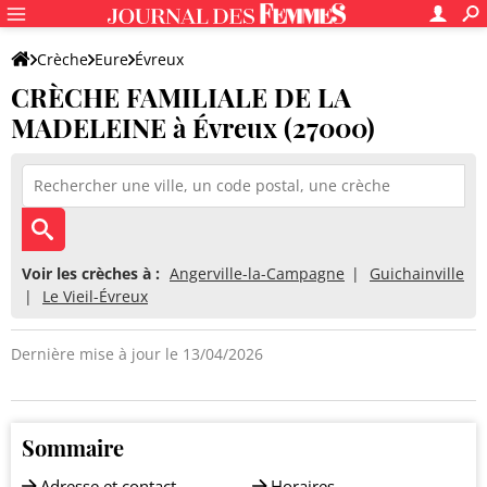
Crèche
Eure
Évreux
CRÈCHE FAMILIALE DE LA
CRÈCHE FAMILIALE DE LA MADELEINE
MADELEINE à Évreux (27000)
Voir les crèches à :
Angerville-la-Campagne
Guichainville
Le Vieil-Évreux
Dernière mise à jour le 13/04/2026
Sommaire
Adresse et contact
Horaires