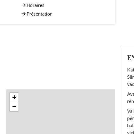
Horaires
Présentation
E
Kat
Sli
va
Ava
+
rén
−
Val
pèr
hab
viei