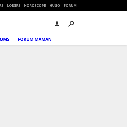
RS
LOISIRS
HOROSCOPE
HUGO
FORUM
NOMS
FORUM MAMAN