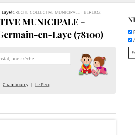
-Laye
CRECHE COLLECTIVE MUNICIPALE - BERLIOZ
N
IVE MUNICIPALE -
Germain-en-Laye (78100)
F
A
Chambourcy
Le Pecq