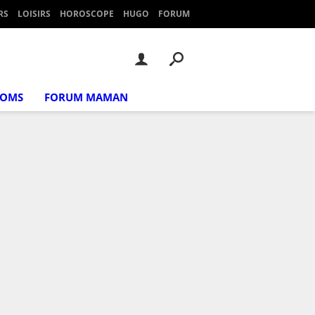
RS
LOISIRS
HOROSCOPE
HUGO
FORUM
NOMS
FORUM MAMAN