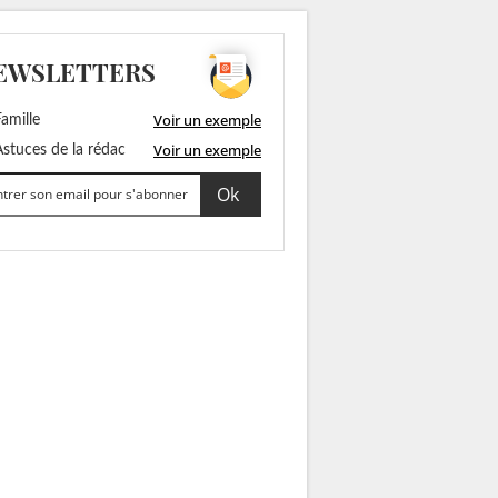
EWSLETTERS
Voir un exemple
amille
Voir un exemple
stuces de la rédac