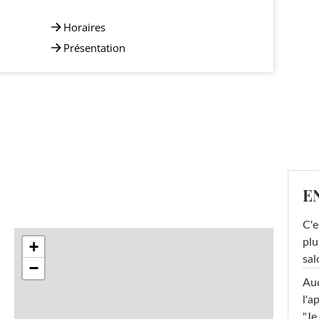
Horaires
Présentation
E
C'e
plu
+
sal
−
Au
l'a
"Je