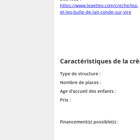
https://www.leaetleo.com/creche/lea-
et-leo-bulle-de-lait-conde-sur-vire
Caractéristiques de la cr
Type de structure :
Nombre de places :
Age d'accueil des enfants :
Prix :
Financement(s) possible(s) :