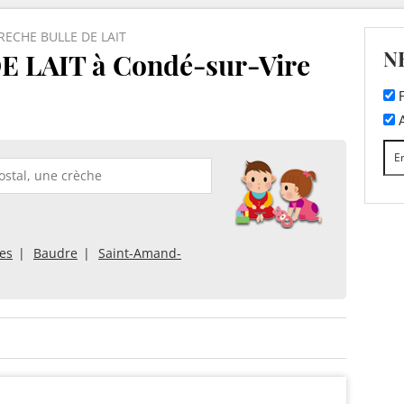
RECHE BULLE DE LAIT
N
 LAIT à Condé-sur-Vire
F
A
les
Baudre
Saint-Amand-