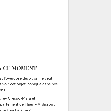
N CE MOMENT
st l'overdose déco : on ne veut
s voir cet objet iconique dans nos
ons
drey Crespo-Mara et
ppartement de Thierry Ardisson :
 n'ai touché à rien"