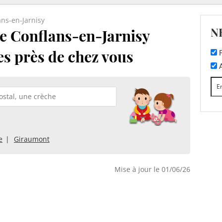
ans-en-Jarnisy
N
e Conflans-en-Jarnisy
es près de chez vous
F
A
e
Giraumont
Mise à jour le 01/06/26