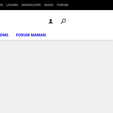
RS
LOISIRS
HOROSCOPE
HUGO
FORUM
NOMS
FORUM MAMAN