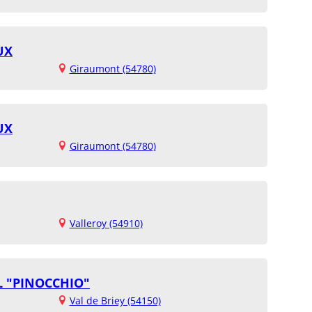
UX
Giraumont (54780)
UX
Giraumont (54780)
Valleroy (54910)
L "PINOCCHIO"
Val de Briey (54150)