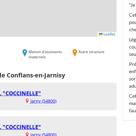
"Je
Cet
pou
che
Leaflet
Lég
cou
Maison d'assistants
Autre structure
seu
maternels
Pré
enf
de Conflans-en-Jarnisy
sor
adu
 "COCCINELLE"
Cet
Jarny (54800)
mai
fau
 "COCCINELLE"
Jarny (54800)