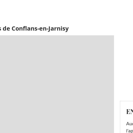
 de Conflans-en-Jarnisy
E
Au
l'a