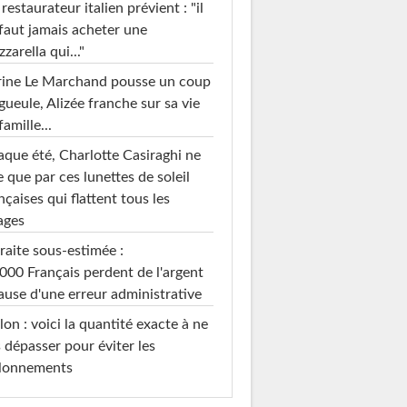
restaurateur italien prévient : "il
faut jamais acheter une
zarella qui..."
rine Le Marchand pousse un coup
gueule, Alizée franche sur sa vie
famille...
que été, Charlotte Casiraghi ne
e que par ces lunettes de soleil
nçaises qui flattent tous les
ages
raite sous-estimée :
000 Français perdent de l'argent
ause d'une erreur administrative
on : voici la quantité exacte à ne
 dépasser pour éviter les
llonnements