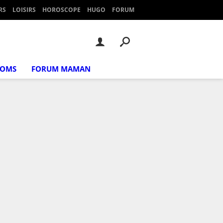
RS
LOISIRS
HOROSCOPE
HUGO
FORUM
NOMS
FORUM MAMAN