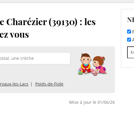
N
 Charézier (39130) : les
ez vous
F
A
irvaux-les-Lacs
Poids-de-Fiole
Mise à jour le 01/06/26