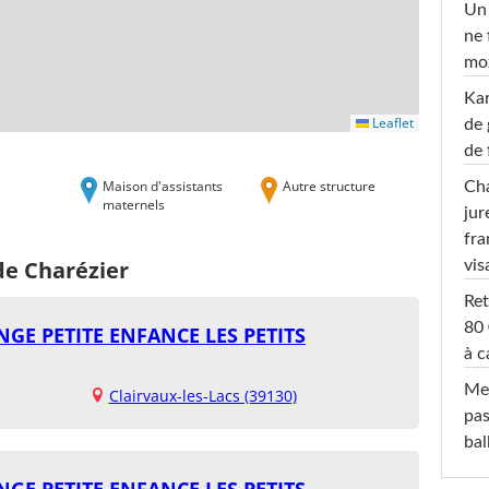
Un 
ne 
moz
Ka
Leaflet
de 
de 
Maison d'assistants
Autre structure
Cha
maternels
jur
fra
de Charézier
vis
Ret
80 
GE PETITE ENFANCE LES PETITS
à c
Mel
Clairvaux-les-Lacs (39130)
pas
ba
GE PETITE ENFANCE LES PETITS