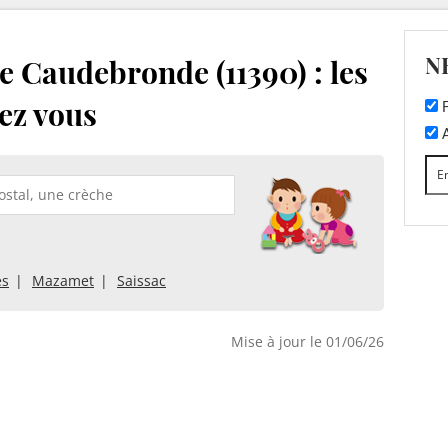
N
 Caudebronde (11390) : les
ez vous
F
A
ès
Mazamet
Saissac
Mise à jour le 01/06/26