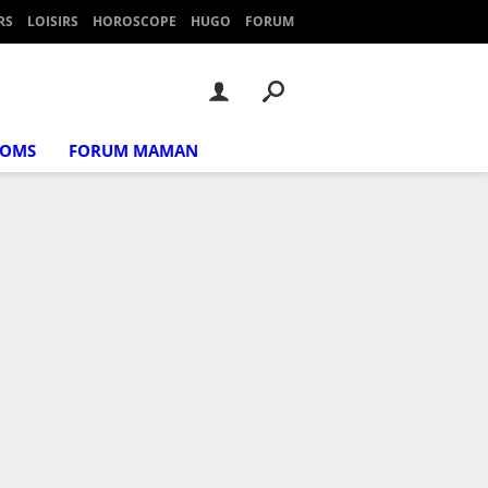
RS
LOISIRS
HOROSCOPE
HUGO
FORUM
NOMS
FORUM MAMAN