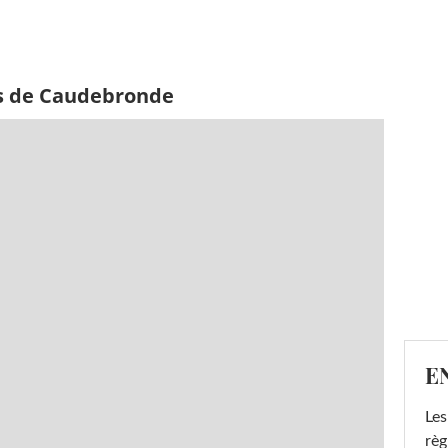
es de Caudebronde
E
Les
règ