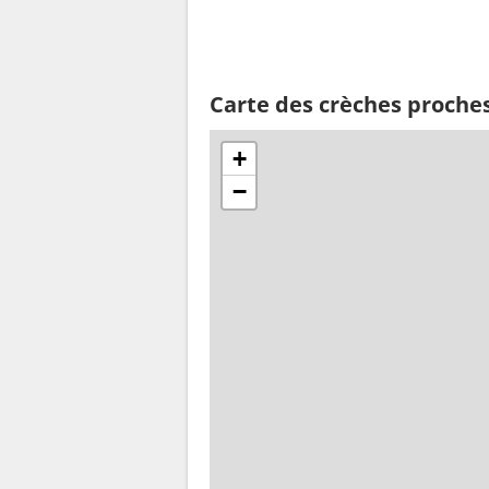
Carte des crèches proch
+
−