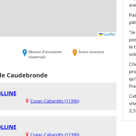
ave
Pas
pât
"Je
Leaflet
pos
le 
Maison d'assistants
Autre structure
soi
maternels
Chr
pro
 de Caudebronde
qu'
Fr
OLLINE
Cet
Cuxac-Cabardès (11390)
vis
2,5
OLLINE
Cuxac-Cabardès (11390)