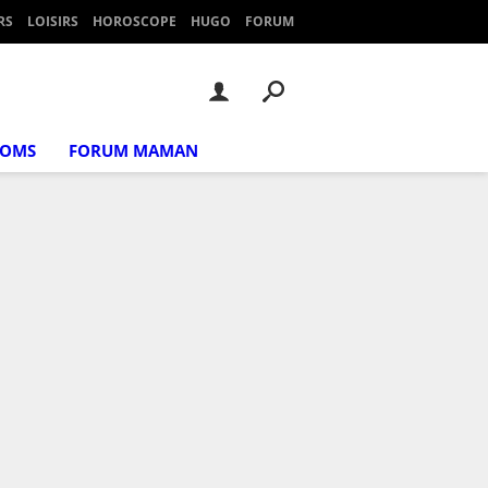
RS
LOISIRS
HOROSCOPE
HUGO
FORUM
NOMS
FORUM MAMAN