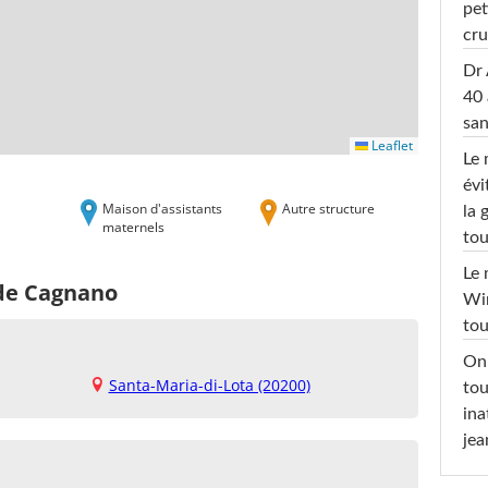
pet
cru
Dr 
40 
san
Leaflet
Le 
évi
Maison d'assistants
Autre structure
la 
maternels
tou
Le 
 de Cagnano
Win
tou
On 
Santa-Maria-di-Lota (20200)
tou
ina
jea