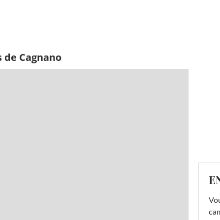
s de Cagnano
E
Vou
cam