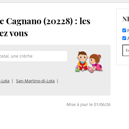
N
e Cagnano (20228) : les
ez vous
F
A
-Lota
San-Martino-di-Lota
Mise à jour le 01/06/26