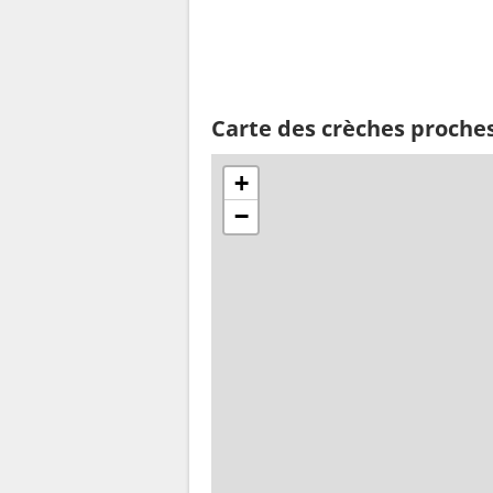
Carte des crèches proche
+
−