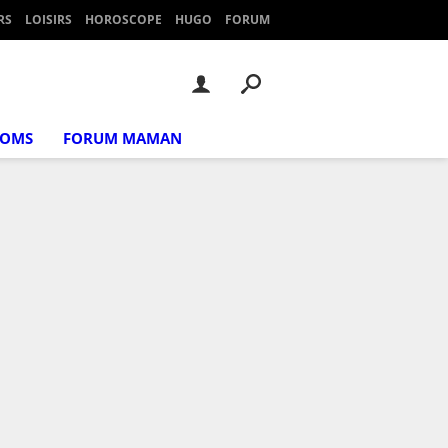
RS
LOISIRS
HOROSCOPE
HUGO
FORUM
NOMS
FORUM MAMAN