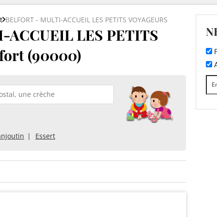
t
BELFORT - MULTI-ACCUEIL LES PETITS VOYAGEURS
N
I-ACCUEIL LES PETITS
ort (90000)
F
A
njoutin
Essert