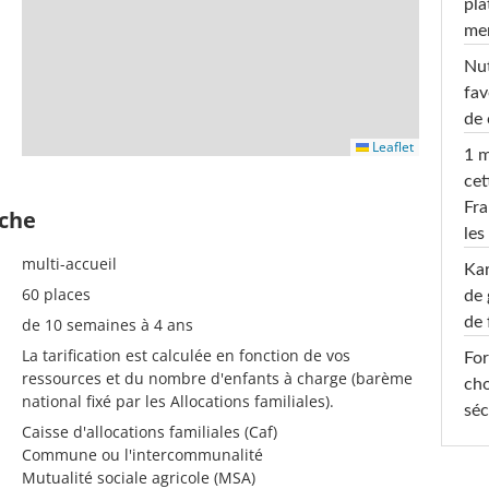
pla
men
Nut
fav
de 
Leaflet
1 m
cet
Fra
èche
les
multi-accueil
Ka
60 places
de 
de 
de 10 semaines à 4 ans
La tarification est calculée en fonction de vos
For
ressources et du nombre d'enfants à charge (barème
cho
national fixé par les Allocations familiales).
séc
Caisse d'allocations familiales (Caf)
Commune ou l'intercommunalité
Mutualité sociale agricole (MSA)