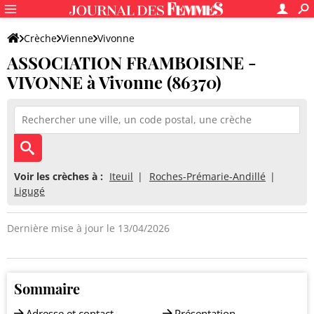
Crèche
Vienne
Vivonne
ASSOCIATION FRAMBOISINE -
ASSOCIATION FRAMBOISINE - VIVONNE
VIVONNE à Vivonne (86370)
Voir les crèches à :
Iteuil
Roches-Prémarie-Andillé
Ligugé
Dernière mise à jour le 13/04/2026
Sommaire
Adresse et contact
Présentation