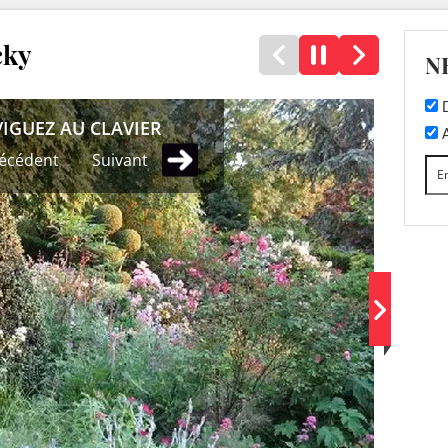
cky
N
D
IGUEZ AU CLAVIER
A
écédent
Suivant