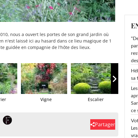
E
2010, nous a ouvert les portes de son grand jardin où
"De
en n'est laissé ici au hasard dans ce lieu magique de 1
par
ite guidée en compagnie de l'hôte des lieux.
res
des
Hél
sa 
Les
apr
ier
Vigne
Escalier
H
Sar
mac
ce 
Vot
Partager
Les
vra