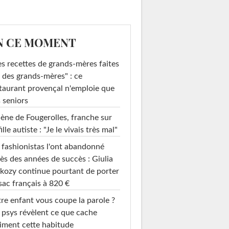
N CE MOMENT
s recettes de grands-mères faites
 des grands-mères" : ce
taurant provençal n'emploie que
 seniors
ène de Fougerolles, franche sur
fille autiste : "Je le vivais très mal"
 fashionistas l'ont abandonné
ès des années de succès : Giulia
ydrangea
kozy continue pourtant de porter
rophylla...
sac français à 820 €
re enfant vous coupe la parole ?
 psys révèlent ce que cache
iment cette habitude