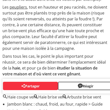
Les
peupliers
, tout en hauteur et peu racinés, ne doivent
surtout pas être plantés trop près de la maison (risque
qu'ils soient renversés, ou atteints par la foudre !). Par
contre, à une certaine distance, ils peuvent constituer
un brise-vent plus efficace qu'une haie toute proche et
plus compacte. Leur faculté d'attirer la foudre peut
également servir de paratonnerre, ce qui est intéressant
pour une maison isolée à la campagne.
Dans tous les cas, le point le plus important pour
réussir, ce sera de bien déterminer l'emplacement idéal
de la
haie
, et pour ça de bien
étudier la situation de
votre maison et d'où vient ce vent gênant
.
Partager
Réagir
AUTOUR DU MÊME SUJET
Haie coupe vent
Haie brise vent
Arbuste brise vent
Jambon blanc : chaud, froid, au four, rapide
> Guide