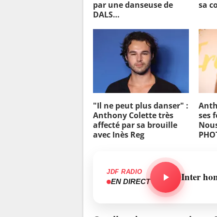
par une danseuse de
sa c
DALS…
"Il ne peut plus danser" :
Anth
Anthony Colette très
ses 
affecté par sa brouille
Nous
avec Inès Reg
PHO
JDF RADIO
Inter ho
EN DIRECT