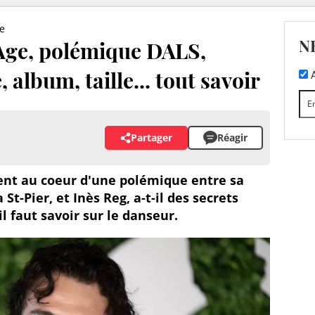
e
N
 Age, polémique DALS,
, album, taille... tout savoir
A
Partager
Réagir
ent au coeur d'une polémique entre sa
t-Pier, et Inès Reg, a-t-il des secrets
il faut savoir sur le danseur.