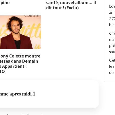
opine
santé, nouvel album... il
Lu
dit tout ! (Exclu)
amo
270
bi
6 f
ma
pré
sa
ony Colette montre
Cet
fesses dans Demain
 Appartient :
le 
TO
de 
mme apres midi 1