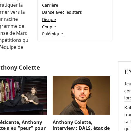
atiquer la
Carrière
rner vers la
Danse avec les stars
ur racine
Disque
rogramme de
Couple
danse de Marc
Polémique
mpétitions qui
l'équipe de
nthony Colette
E
Jeu
con
lor
Kat
fra
réticente, Anthony
Anthony Colette,
tai
tte a eu "peur" pour
interview : DALS, état de
qu'