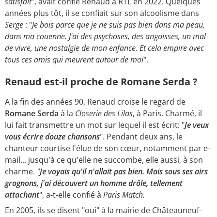
satisfait
", avait confié Renaud à RTL en 2022. Quelques
années plus tôt, il se confiait sur son alcoolisme dans
Serge
: "
Je bois parce que je ne suis pas bien dans ma peau,
dans ma couenne. J'ai des psychoses, des angoisses, un mal
de vivre, une nostalgie de mon enfance. Et cela empire avec
tous ces amis qui meurent autour de moi
".
Renaud est-il proche de Romane Serda ?
A la fin des années 90, Renaud croise le regard de
Romane Serda
à la
Closerie des Lilas
, à Paris. Charmé, il
lui fait transmettre un mot sur lequel il est écrit: "
Je veux
vous écrire douze chansons
". Pendant deux ans, le
chanteur courtise l'élue de son cœur, notamment par e-
mail... jusqu'à ce qu'elle ne succombe, elle aussi, à son
charme.
"
Je voyais qu'il n'allait pas bien. Mais sous ses airs
grognons, j'ai découvert un homme drôle, tellement
attachant
", a-t-elle confié à
Paris Match.
En 2005, ils se disent "oui" à la mairie de Châteauneuf-