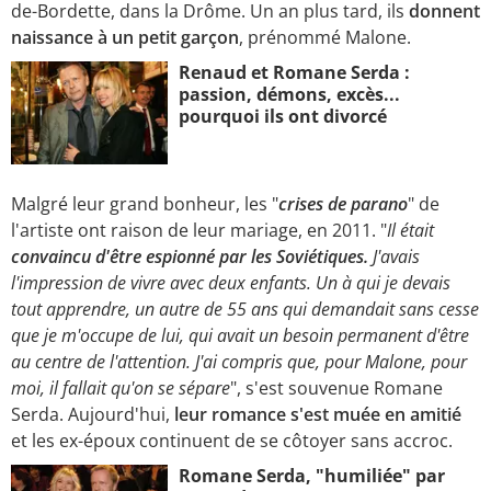
de-Bordette, dans la Drôme. Un an plus tard, ils
donnent
naissance à un petit garçon
, prénommé Malone.
Renaud et Romane Serda :
passion, démons, excès...
pourquoi ils ont divorcé
Malgré leur grand bonheur, les "
crises de parano
" de
l'artiste ont raison de leur mariage, en 2011. "
Il était
convaincu d'être espionné par les Soviétiques.
J'avais
l'impression de vivre avec deux enfants. Un à qui je devais
tout apprendre, un autre de 55 ans qui demandait sans cesse
que je m'occupe de lui, qui avait un besoin permanent d'être
au centre de l'attention. J'ai compris que, pour Malone, pour
moi, il fallait qu'on se sépare
", s'est souvenue Romane
Serda. Aujourd'hui,
leur romance s'est muée en amitié
et les ex-époux continuent de se côtoyer sans accroc.
Romane Serda, "humiliée" par