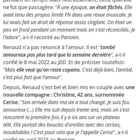
ne fut que passagère. "
À une époque,
on était fâchés
. Elle
avait tenu des propos limite FN dans une revue musicale. Je
lui avais fait un droit de réponse assez cinglant. On était un
peu en froid pendant un moment mais on s'est réconciliés. Je
l'adore"
, a-t-il raconté au
Parisien.
Renaud n'a pas renoncé à l'amour. Il est "
tombé
amoureux pas plus tard que la semaine dernière
"
, a-t-il
confié le 8 mai 2022 au
JDD
. Et de préciser toutefois:
"
Mais
elle veut qu'on reste copains
. C'est déjà bien, l'amitié,
c'est plus fort que l'amour
".
Depuis, Renaud s'est bel et bien mis en couple avec
une
nouvelle compagne : Christine, 42 ans, surnommée
Cerise.
"
Son arrivée dans ma vie a tout changé. Je suis fou
amoureux (...) Elle me suit depuis trente ans, mais on s'est
rencontré la première fois il y a six ans sur un plateau
télé. Elle portait des boucles d'oreilles avec des cerises,
inoubliables ! C'est pour cela que je l'appelle Cerise
", a-t-il
confié en avril 2023 au
Parisien
.